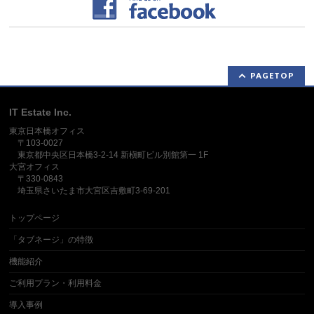
PAGETOP
IT Estate Inc.
東京日本橋オフィス
〒103-0027
東京都中央区日本橋3-2-14 新槇町ビル別館第一 1F
大宮オフィス
〒330-0843
埼玉県さいたま市大宮区吉敷町3-69-201
トップページ
「タブネージ」の特徴
機能紹介
ご利用プラン・利用料金
導入事例