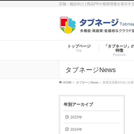
店舗・施設向け | 商品PRや最新情報を表示
トップページ
「タブネージ」
特徴
Top
Feature
タブネージNews
HOME
»
タブネージNews
»
産業交流展2018に出
年別アーカイブ
2025年
2024年