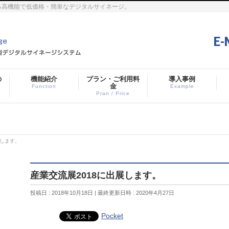
する高機能で低価格・簡単なデジタルサイネージ。
E-
の
機能紹介
プラン・ご利用料
導入事例
金
Function
Example
Pran / Price
展します。
産業交流展2018に出展します。
投稿日 : 2018年10月18日
最終更新日時 : 2020年4月27日
Pocket